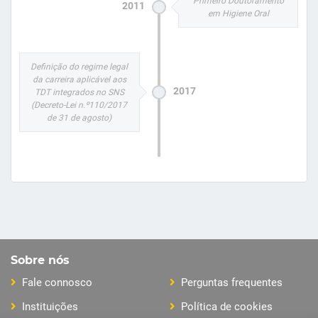
Primeiro Doutoramento
2011
em Higiene Oral
Definição do regime legal
da carreira aplicável aos
2017
TDT integrados no SNS
(Decreto-Lei n.º110/2017
de 31 de agosto)
Sobre nós
Fale connosco
Perguntas frequentes
Instituições
Política de cookies